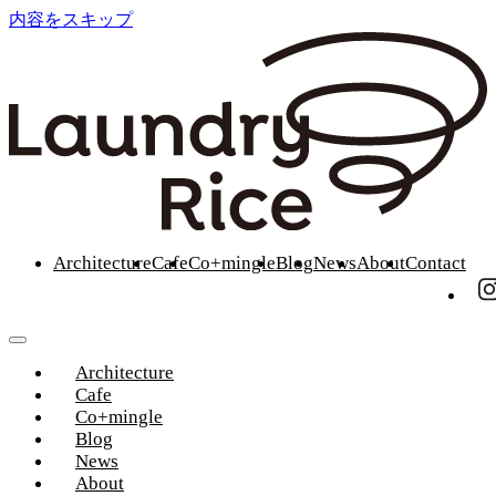
内容をスキップ
Architecture
Cafe
Co+mingle
Blog
News
About
Contact
Architecture
Cafe
Co+mingle
Blog
News
About