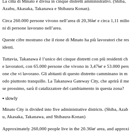
La città di Minato è divisa in cinque distretti amministrativi. (Shiba, 
Azabu, Akasaka, Takanawa e Shibaura Konan).
Circa 260.000 persone vivono nell’area di 20,36㎢ e circa 1,11 milio
ni di persone lavorano nell’area.
Queste cifre mostrano che il rione di Minato ha più lavoratori che res
identi.
Tuttavia, Takanawa è l’unico dei cinque distretti con più residenti ch
e lavoratori, con 65.000 persone che vivono in 3,47㎢ e 53.000 pers
one che vi lavorano. Gli abitanti di questo distretto camminano in m
odo piuttosto tranquillo. La Takanawa Gateway City, che aprirà il me
se prossimo, sarà il catalizzatore del cambiamento in questa zona?
▪️ slowly
Minato City is divided into five administrative districts. (Shiba, Azab
u, Akasaka, Takanawa, and Shibaura-Konan)
Approximately 260,000 people live in the 20.36㎢ area, and approxi