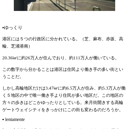
▪️ゆっくり
港区には５つの行政区に分かれている。（芝、麻布、赤坂、高
輪、芝浦港南）
20.36㎢に約26万人が住んでおり、約111万人が働いている。
この数字から分かることは港区は住民より働き手の多い街とい
うことだ。
しかし高輪地区だけは3.47㎢に約6.5万人が住み、約5.3万人が働
く５地区の中で唯一働き手より住民が多い地区だ。この地区の
方々の歩きはどこかゆったりとしている。来月街開きする高輪
ゲートウェイシティをきっかけにこの街も変わるのだろうか。
▪️ lentamente