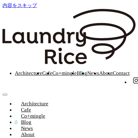
内容をスキップ
Architecture
Cafe
Co+mingle
Blog
News
About
Contact
Architecture
Cafe
Co+mingle
Blog
News
About