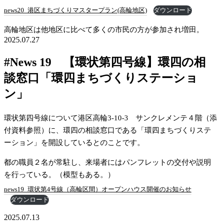
news20_港区まちづくりマスタープラン(高輪地区)
ダウンロード
高輪地区は他地区に比べて多くの市民の方が参加され増田。
2025.07.27
#News 19 【環状第四号線】環四の相
談窓口「環四まちづくりステーショ
ン」
環状第四号線について港区高輪3-10-3　サンクレメンテ４階（添
付資料参照）に、環四の相談窓口である「環四まちづくりステ
ーション」を開設しているとのことです。
都の職員２名が常駐し、来場者にはパンフレットの交付や説明
を行っている。（模型もある。）
news19_環状第4号線（高輪区間）オープンハウス開催のお知らせ
ダウンロード
2025.07.13