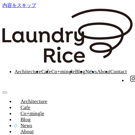
内容をスキップ
Architecture
Cafe
Co+mingle
Blog
News
About
Contact
Architecture
Cafe
Co+mingle
Blog
News
About