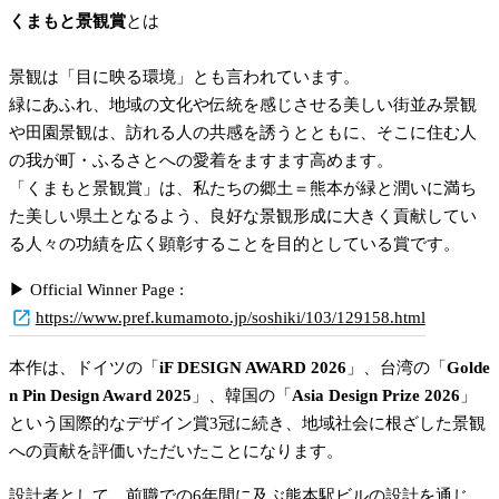
くまもと景観賞
とは
景観は「目に映る環境」とも言われています。
緑にあふれ、地域の文化や伝統を感じさせる美しい街並み景観
や田園景観は、訪れる人の共感を誘うとともに、そこに住む人
の我が町・ふるさとへの愛着をますます高めます。
「くまもと景観賞」は、私たちの郷土＝熊本が緑と潤いに満ち
た美しい県土となるよう、良好な景観形成に大きく貢献してい
る人々の功績を広く顕彰することを目的としている賞です。
▶︎ Official Winner Page : 
https://www.pref.kumamoto.jp/soshiki/103/129158.html
本作は、ドイツの「
iF DESIGN AWARD 2026
」、台湾の「
Golde
n Pin Design Award 2025
」、韓国の「
Asia Design Prize 2026
」
という国際的なデザイン賞3冠に続き、地域社会に根ざした景観
への貢献を評価いただいたことになります。
設計者として、前職での6年間に及ぶ熊本駅ビルの設計を通じ、