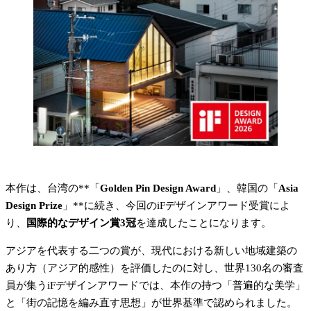
本作は、台湾の**「
Golden Pin Design Award
」、韓国の「
Asia 
Design Prize
」**に続き、今回のiFデザインアワード受賞によ
り、
国際的なデザイン賞3冠
を達成したことになります。
アジアを代表する二つの賞が、現代における新しい地域建築の
あり方（アジア的感性）を評価したのに対し、世界130名の審査
員が集うiFデザインアワードでは、本作の持つ「普遍的な美学」
と「街の記憶を編み直す思想」が世界基準で認められました。