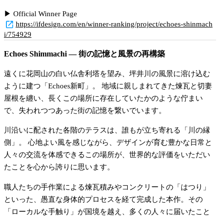
▶︎ Official Winner Page
https://ifdesign.com/en/winner-ranking/project/echoes-shinmach
i/754929
Echoes Shimmachi — 街の記憶と風景の再構築
遠くに花岡山の白い仏舎利塔を望み、坪井川の風景に溶け込む
ように建つ「Echoes新町」。 地域に親しまれてきた煉瓦と切妻
屋根を纏い、長くこの場所に存在していたかのような佇まい
で、失われつつあった街の記憶を繋いでいます。
川沿いに配された各階のテラスは、誰もが立ち寄れる「川の縁
側」。 心地よい風を感じながら、デザインが育む豊かな日常と
人々の交流を体感できるこの場所が、世界的な評価をいただい
たことを心から誇りに思います。
職人たちの手作業による煉瓦積みやコンクリートの「はつり」
といった、愚直な身体的プロセスを経て完成した本作。その
「ローカルな手触り」が国境を越え、多くの人々に届いたこと