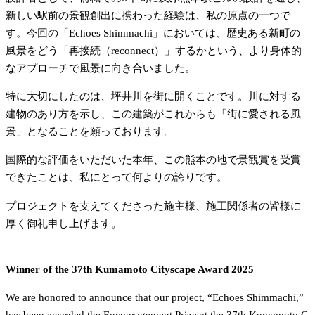
新しい駅前の景観創出に携わった経験は、私の原点の一つで
す。今回の「Echoes Shimmachi」においては、歴史ある新町の
風景をどう「再接続（reconnect）」するかという、より身体的
なアプローチで風景に向き合いました。
特に大切にしたのは、坪井川を街に開くことです。川に対する
建物のあり方を示し、この建築がこれからも「街に愛される風
景」となることを願っております。
国際的な評価をいただいた本年、この熊本の地で景観賞を受賞
できたことは、私にとって何よりの誇りです。
プロジェクトを支えてくださった施主様、施工関係者の皆様に
厚く御礼申し上げます。
Winner of the 37th Kumamoto Cityscape Award 2025
We are honored to announce that our project, “Echoes Shimmachi,” 
has been awarded the Encouragement Prize at the 37th Kumamoto C