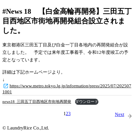
#News 18 【白金高輪再開発】三田五丁
目西地区市街地再開発組合設立されま
した。
東京都港区三田五丁目及び白金一丁目各地内の再開発組合が設
立しました。　予定では来年度工事着手、令和12年度竣工の予
定となっています。　
詳細は下記ホームページより。
↓
https://www.metro.tokyo.lg.jp/information/press/2025/07/202507
1001
news18_三田五丁目西地区市街地再開発
ダウンロード
1
2
3
Next
© LaundryRice Co.,Ltd.